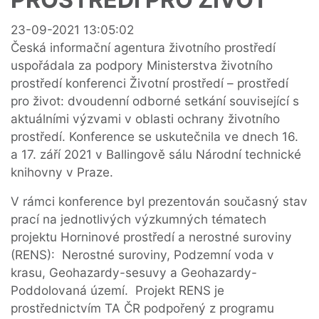
News
23-09-2021 13:05:02
Publish
Česká informační agentura životního prostředí
Date
uspořádala za podpory Ministerstva životního
prostředí konferenci Životní prostředí – prostředí
pro život: dvoudenní odborné setkání související s
aktuálními výzvami v oblasti ochrany životního
prostředí. Konference se uskutečnila ve dnech 16.
a 17. září 2021 v Ballingově sálu Národní technické
knihovny v Praze.
V rámci konference byl prezentován současný stav
prací na jednotlivých výzkumných tématech
projektu Horninové prostředí a nerostné suroviny
(RENS): Nerostné suroviny, Podzemní voda v
krasu, Geohazardy-sesuvy a Geohazardy-
Poddolovaná území. Projekt RENS je
prostřednictvím TA ČR podpořený z programu